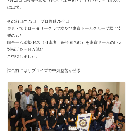
7月26日に臨海球技場（東京・江戸川区）で行われた全国大会
に出場。
その前日の25日、プロ野球28会は
東京・後楽ロータリークラブ様及び東京ドームグループ様ご支
援のもと、
同チーム総勢44名（引率者、保護者含む）を東京ドームの巨人
対横浜ＤｅＮＡ戦に
ご招待しました。
試合前にはサプライズで中畑監督が登場!!