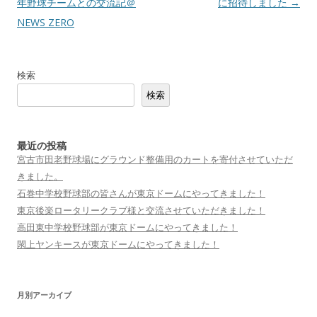
稿
年野球チームとの交流記＠
に招待しました
→
ナ
NEWS ZERO
ビ
ゲ
検索
ー
検索
シ
ョ
ン
最近の投稿
宮古市田老野球場にグラウンド整備用のカートを寄付させていただ
きました。
石巻中学校野球部の皆さんが東京ドームにやってきました！
東京後楽ロータリークラブ様と交流させていただきました！
高田東中学校野球部が東京ドームにやってきました！
閖上ヤンキースが東京ドームにやってきました！
月別アーカイブ