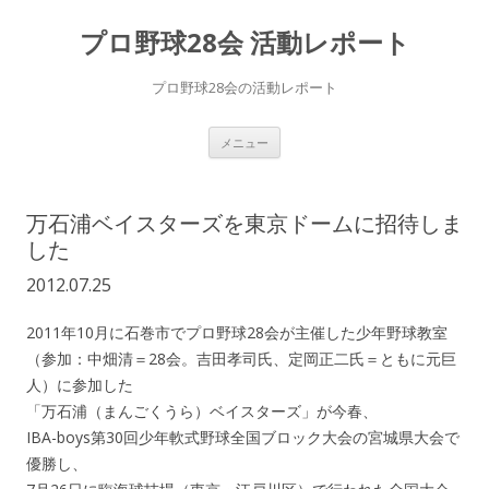
プロ野球28会 活動レポート
プロ野球28会の活動レポート
コ
メニュー
ン
テ
ン
ツ
へ
万石浦ベイスターズを東京ドームに招待しま
ス
キ
した
ッ
プ
2012.07.25
2011年10月に石巻市でプロ野球28会が主催した少年野球教室
（参加：中畑清＝28会。吉田孝司氏、定岡正二氏＝ともに元巨
人）に参加した
「万石浦（まんごくうら）ベイスターズ」が今春、
IBA-boys第30回少年軟式野球全国ブロック大会の宮城県大会で
優勝し、