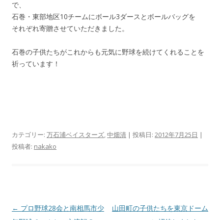
で、
石巻・東部地区10チームにボール3ダースとボールバッグを
それぞれ寄贈させていただきました。
石巻の子供たちがこれからも元気に野球を続けてくれることを
祈っています！
カテゴリー:
万石浦ベイスターズ
,
中畑清
| 投稿日:
2012年7月25日
|
投稿者:
nakako
投
←
プロ野球28会と南相馬市少
山田町の子供たちを東京ドーム