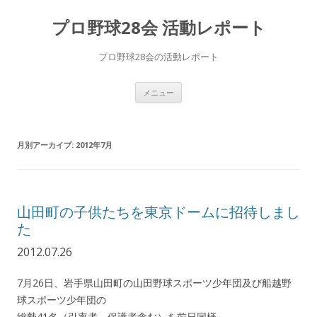
プロ野球28会 活動レポート
プロ野球28会の活動レポート
コ
メニュー
ン
テ
ン
ツ
へ
月別アーカイブ:
2012年7月
ス
キ
ッ
プ
山田町の子供たちを東京ドームに招待しまし
た
2012.07.26
7月26日、岩手県山田町の山田野球スポーツ少年団及び船越野
球スポーツ少年団の
総勢41名（引率者、保護者含む）を前日同様、