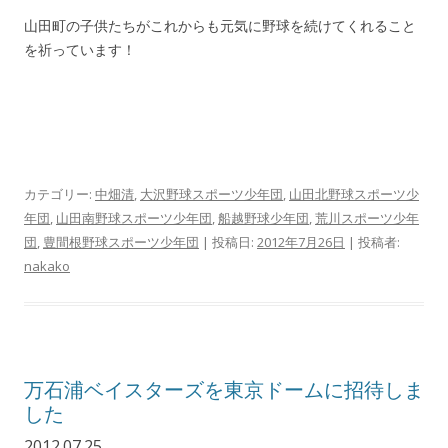
山田町の子供たちがこれからも元気に野球を続けてくれること
を祈っています！
カテゴリー:
中畑清
,
大沢野球スポーツ少年団
,
山田北野球スポーツ少
年団
,
山田南野球スポーツ少年団
,
船越野球少年団
,
荒川スポーツ少年
団
,
豊間根野球スポーツ少年団
| 投稿日:
2012年7月26日
|
投稿者:
nakako
万石浦ベイスターズを東京ドームに招待しま
した
2012.07.25