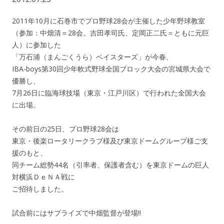
2011年10月に石巻市でプロ野球28会が主催した少年野球教室
（参加：中畑清＝28会。吉田孝司氏、定岡正二氏＝ともに元巨
人）に参加した
「万石浦（まんごくうら）ベイスターズ」が今春、
IBA-boys第30回少年軟式野球全国ブロック大会の宮城県大会で
優勝し、
7月26日に臨海球技場（東京・江戸川区）で行われた全国大会
に出場。
その前日の25日、プロ野球28会は
東京・後楽ロータリークラブ様及び東京ドームグループ様ご支
援のもと、
同チーム総勢44名（引率者、保護者含む）を東京ドームの巨人
対横浜ＤｅＮＡ戦に
ご招待しました。
試合前にはサプライズで中畑監督が登場!!