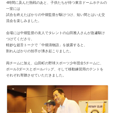
4時間に及んだ熱戦のあと、子供たちが待つ東京ドームホテルの
一室には
試合を終えたばかりの中畑監督が駆けつけ、短い間とはいえ交
流会を楽しみました。
会場には中畑監督の友人でタレントの山田雅人さんが急遽駆け
つけてくださり、
軽妙な超舌トークで「中畑清物語」を披露すると、
割れんばかりの拍手が沸き起こりました。
両チームに加え、山田町の野球スポーツ少年団全5チームに、
ボール3ダースとボールバッグ、そして移動練習用のテントを
それぞれ寄贈させていただきました。